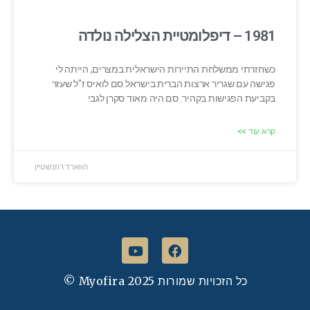
1981 – דיפלומטיית הצלילה נולדה
כשחזרתי ממשלחת התיירות הישראלית במצרים, הייתה לי
פגישה עם שגריר ארצות הברית בישראל סם לואיס ז"ל שעזר
בקביעת הפגישות בקהיר. סם היה מאוד סקרן לגבי
קרא עוד >>
הווארד רוזנשטיין
כל הזכויות שמורות
© Myofira 2025