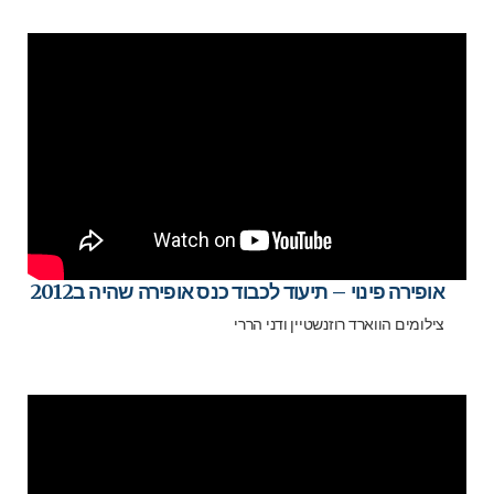
אופירה פינוי – תיעוד לכבוד כנס אופירה שהיה ב2012
צילומים הווארד רוזנשטיין ודני הררי