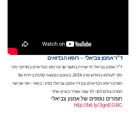
ד"ר אמנון צביאלי – רופא הבדואים
ד"ר אמנון צביאלי מי שהיה במשך שנים רופא הבדואים במרחבי סיני
הלך לעולמו בחודש מרץ 2016. בעזבונו נמצאה קלטת ביתית של
הסרט רופא הבדואים עם דר אמנון צביאלי בסיני. במאי : יוסי אבישר.
הסרט צולם לפני 35 שנה ושודר בערוץ אחד
חומרים נוספים של אמנון צביאלי
http://bit.ly/3goEG8C